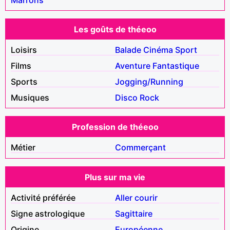
Les goûts de théeoo
Loisirs
Balade
Cinéma
Sport
Films
Aventure
Fantastique
Sports
Jogging/Running
Musiques
Disco
Rock
Profession de théeoo
Métier
Commerçant
Plus sur ma vie
Activité préférée
Aller courir
Signe astrologique
Sagittaire
Origine
Européenne