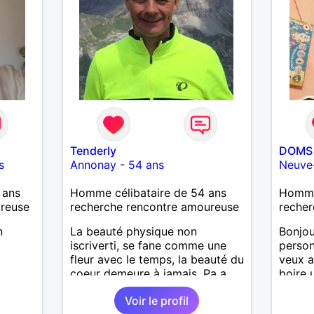
Tenderly
DOMS 
s
Annonay
-
54 ans
Neuve
 ans
Homme célibataire de 54 ans
Homme
ureuse
recherche rencontre amoureuse
recher
n
La beauté physique non
Bonjou
iscriverti, se fane comme une
person
fleur avec le temps, la beauté du
veux a
coeur demeure à jamais, Pa a
boire 
beau nez
maison
Voir le profil
etc...l