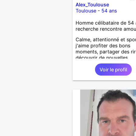
Alex_Toulouse
Toulouse
-
54 ans
Homme célibataire de 54 
recherche rencontre amo
Calme, attentionné et spor
j'aime profiter des bons
moments, partager des rir
découvrir de nouvelles
expériences. Sincère et à
Voir le profil
l'écoute, je recherche une
personne avec qui constru
une belle complicité et un
relation authentique.