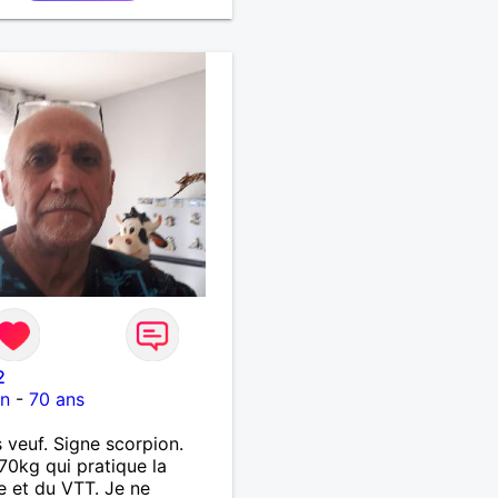
le .j'aime me balader ,
du sport , regarder des film
 au théatre etc et j'aime
ssus tous rire
2
on
-
70 ans
s veuf. Signe scorpion.
70kg qui pratique la
 et du VTT. Je ne