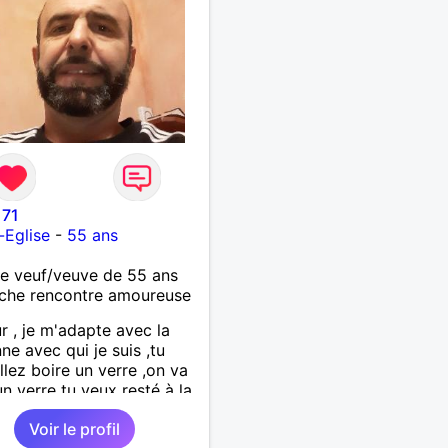
71
-Eglise
-
55 ans
 veuf/veuve de 55 ans
che rencontre amoureuse
r , je m'adapte avec la
ne avec qui je suis ,tu
llez boire un verre ,on va
un verre tu veux resté à la
 ,on reste
Voir le profil
'important c'est d'etre