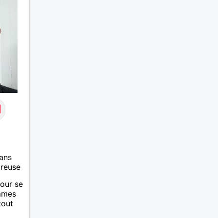
ans
ureuse
mour se
emmes
tout