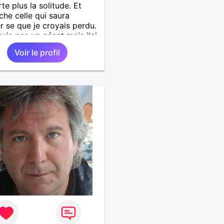
te plus la solitude. Et
che celle qui saura
r se que je croyais perdu.
suis pas un géant mais j'ai
s coeur. Je supporte pas
Voir le profil
songe l'hypocrisie. J'aime
nchise et l'honnêteté. Les
s. Pour en savoir plus
ter moi.