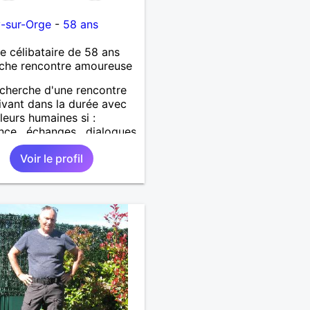
-sur-Orge
-
58 ans
célibataire de 58 ans
che rencontre amoureuse
echerche d'une rencontre
rivant dans la durée avec
leurs humaines si :
nce , échanges , dialogues
ité , partage .... vous
Voir le profil
lle