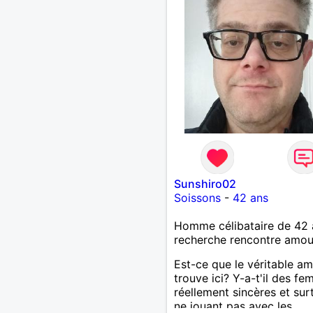
Sunshiro02
Soissons
-
42 ans
Homme célibataire de 42 
recherche rencontre amo
Est-ce que le véritable a
trouve ici? Y-a-t'il des f
réellement sincères et sur
ne jouant pas avec les