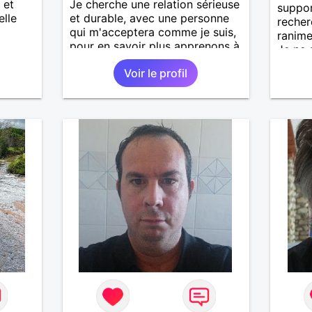
 et
Je cherche une relation sérieuse
suppor
elle
et durable, avec une personne
recher
qui m'acceptera comme je suis,
ranime
pour en savoir plus apprenons à
Je ne 
nous connaître 🙂
un gro
Voir le profil
le men
la fra
voyage
contac