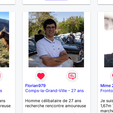
ensemb
faire 
, aller
par de
Florian979
Mime 
s
Comps-la-Grand-Ville
-
27 ans
Front
ans
Homme célibataire de 27 ans
Je sui
ureuse
recherche rencontre amoureuse
1,67m 
marche