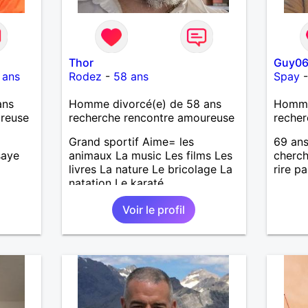
Thor
Guy0
 ans
Rodez
-
58 ans
Spay
ans
Homme divorcé(e) de 58 ans
Homme
ureuse
recherche rencontre amoureuse
recher
Grand sportif Aime= les
69 ans
saye
animaux La music Les films Les
cherch
livres La nature Le bricolage La
rire p
natation Le karaté
Voir le profil