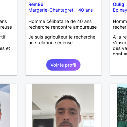
Rem86
Oulig
Margerie-Chantagret
-
40 ans
Epinay
ans
Homme célibataire de 40 ans
Homme 
ureuse
recherche rencontre amoureuse
recher
tif,
Je suis agriculteur je recherche
A la r
une relation sérieuse
s'insc
es et
des va
confia
, fidél
Voir le profil
interpe
ire
e