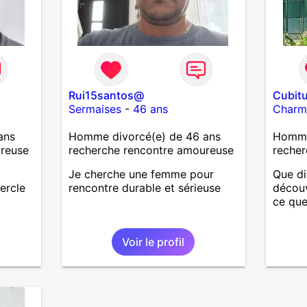
Rui15santos@
Cubit
Sermaises
-
46 ans
Charm
ans
Homme divorcé(e) de 46 ans
Homme
ureuse
recherche rencontre amoureuse
recher
Je cherche une femme pour
Que di
ercle
rencontre durable et sérieuse
découv
ce que
Voir le profil