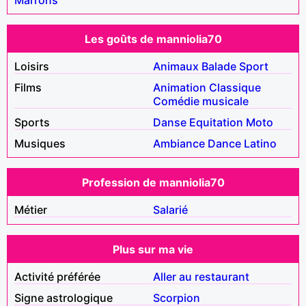
Les goûts de manniolia70
Loisirs
Animaux
Balade
Sport
Films
Animation
Classique
Comédie musicale
Sports
Danse
Equitation
Moto
Musiques
Ambiance
Dance
Latino
Profession de manniolia70
Métier
Salarié
Plus sur ma vie
Activité préférée
Aller au restaurant
Signe astrologique
Scorpion