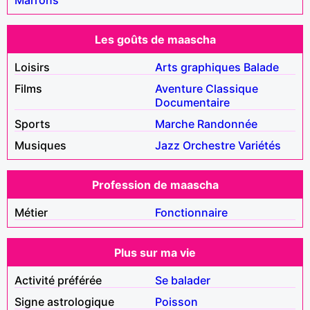
Les goûts de maascha
Loisirs
Arts graphiques
Balade
Films
Aventure
Classique
Documentaire
Sports
Marche
Randonnée
Musiques
Jazz
Orchestre
Variétés
Profession de maascha
Métier
Fonctionnaire
Plus sur ma vie
Activité préférée
Se balader
Signe astrologique
Poisson