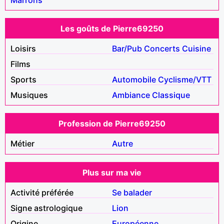
Les goûts de Pierre69250
Loisirs
Bar/Pub
Concerts
Cuisine
Films
Sports
Automobile
Cyclisme/VTT
Musiques
Ambiance
Classique
Profession de Pierre69250
Métier
Autre
Plus sur ma vie
Activité préférée
Se balader
Signe astrologique
Lion
Origine
Européenne