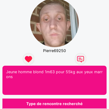
Pierre69250
Jeune homme blond 1m63 pour 55kg aux yeux marr
ons
Type de rencontre recherché