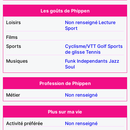
Les goûts de Phippen
Loisirs
Non renseigné
Lecture
Sport
Films
Sports
Cyclisme/VTT
Golf
Sports
de glisse
Tennis
Musiques
Funk
Independants
Jazz
Soul
Profession de Phippen
Métier
Non renseigné
Plus sur ma vie
Activité préférée
Non renseigné