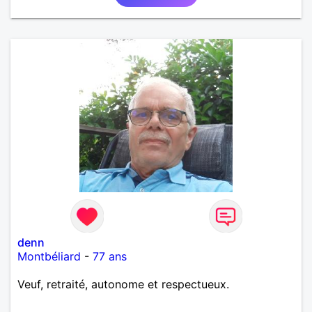
honnête et bienveillante, avec qui partager des
moments de complicité, de rire et de confiance. Je
crois qu'une belle relation commence souvent par
une belle amitié et qu'il n'est jamais trop tard pour
écrire une nouvelle histoire. Si vous aimez les
échanges sincères, les valeurs de respect et de
simplicité, nous pourrions faire connaissance autour
d'un café suivi d'une balade, sans précipitation et
laisser le temps faire le reste. Au plaisir de vous lire.
denn
Montbéliard
-
77 ans
Veuf, retraité, autonome et respectueux.