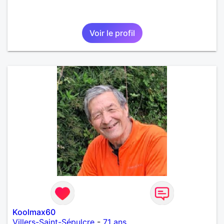
Voir le profil
Koolmax60
Villers-Saint-Sépulcre
-
71 ans