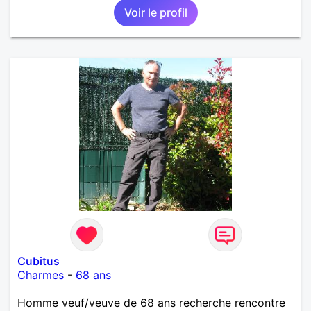
Voir le profil
intense, remplie de joie, de tendresse et pourquoi
pas par la suite d'amour. Déjà dans un premier
temps, se connaître, puis s'apprécier et ensuite
l'avenir nous le dira N'ayez pas peur du niveau
d'étude, je ne me prends pas la tête sur ce niveau.
Mon meilleurs diplôme étant le CEP certificat
d'étude primaire. Avec ce diplôme on sait que je
sais lire, écrire et compter. En raison de mes
principes je ne corresponds pas avec les
demoiselles approchant les moins de 60 ans
Cubitus
Charmes
-
68 ans
Homme veuf/veuve de 68 ans recherche rencontre