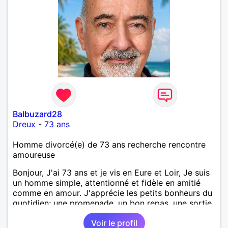
Balbuzard28
Dreux
-
73 ans
Homme divorcé(e) de 73 ans recherche rencontre
amoureuse
Bonjour, J'ai 73 ans et je vis en Eure et Loir, Je suis
un homme simple, attentionné et fidèle en amitié
comme en amour. J'apprécie les petits bonheurs du
quotidien; une promenade, un bon repas, une sortie,
une discision agréable ou un moment de détente à
Voir le profil
deux. Je souhaite rencontrer une femme douce,