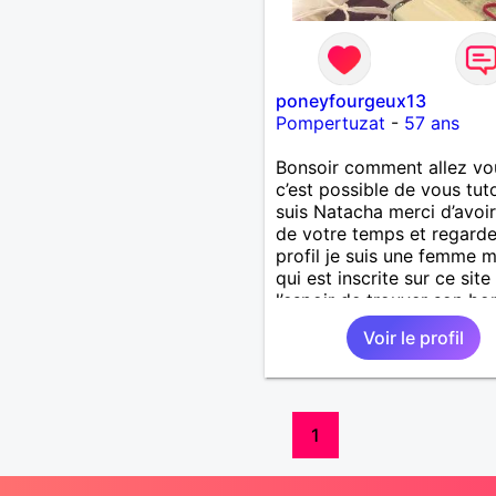
poneyfourgeux13
Pompertuzat
-
57 ans
Bonsoir comment allez vo
c’est possible de vous tut
suis Natacha merci d’avoir
de votre temps et regard
profil je suis une femme 
qui est inscrite sur ce sit
l’espoir de trouver son bo
qui serai définir de vivre à
Voir le profil
Je vous fait un brefs rés
de ma personne pour le r
vous n’avez qu’à posé des
questions je saurai - y ré
Je suis Natacha âgée de 
1
, mère de 03 enfants adult
travaille à mon compte d