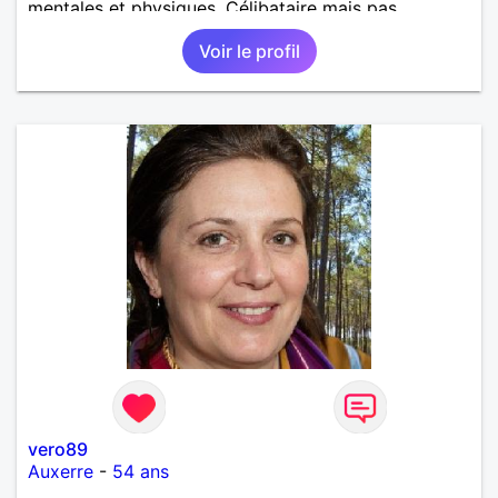
mentales et physiques. Célibataire mais pas
solitaire, je mène une vie bien remplie. Je ne suis
Voir le profil
pas sur ce site par dépit, ni en tant que
représentatrice de la Femme Divorcée Mal dans sa
peau. A bientôt.
vero89
Auxerre
-
54 ans